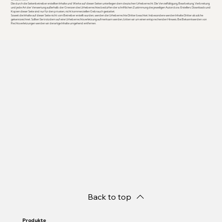
Die durch die Seitenbetreiber erstellten Inhalte und Werke auf diesen Seiten unterliegen dem deutschen Urheberrecht. Die Vervielfältigung, Bearbeitung, Verbreitung
und jede Art der Verwertung außerhalb der Grenzen des Urheberrechtes bedürfen der schriftlichen Zustimmung des jeweiligen Autors bzw. Erstellers. Downloads und
Kopien dieser Seite sind nur für den privaten, nicht kommerziellen Gebrauch gestattet.
Soweit die Inhalte auf dieser Seite nicht vom Betreiber erstellt wurden, werden die Urheberrechte Dritter beachtet. Insbesondere werden Inhalte Dritter als solche
gekennzeichnet. Sollten Sie trotzdem auf eine Urheberrechtsverletzung aufmerksam werden, bitten wir um einen entsprechenden Hinweis. Bei Bekanntwerden von
Rechtsverletzungen werden wir derartige Inhalte umgehend entfernen.
Back to top
Produkte